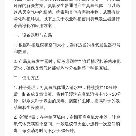
环保的解决方案。臭氧发生器通过产生臭氧气体，可以迅
速杀灭空气中的细菌、病毒和其他有害微生物，从而有效
净化种植环境。以下是关于农业种植使用臭氧发生器进行
杀菌净化的应用方案：
一、设备选型与布局
1.
根据种植规模和空间大小，选择适当的臭氧发生器型号
和数量。
2.
布局臭氧发生器时，应考虑到空气流通情况和杀菌净化
需求，确保臭氧气体能够均匀分布到整个种植区域。
二、使用方法
1.
种子处理：将臭氧气体通入清水中，持续搅拌
10
分钟
后，制备成臭氧溶液。将种子浸泡在臭氧溶液中
15
～
20
分
钟，以杀灭种子表面的病毒、病菌和虫卵，提高种子的发
芽率和生长质量。
2.
空间消毒：在种植区域内，定期开启臭氧发生器，让臭
氧气体充满整个空间。一般建议每天至少进行一次空间消
毒，每次消毒时间不少于
30
分钟。