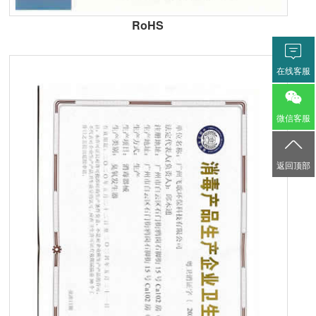
RoHS

在线客服

微信客服

返回顶部