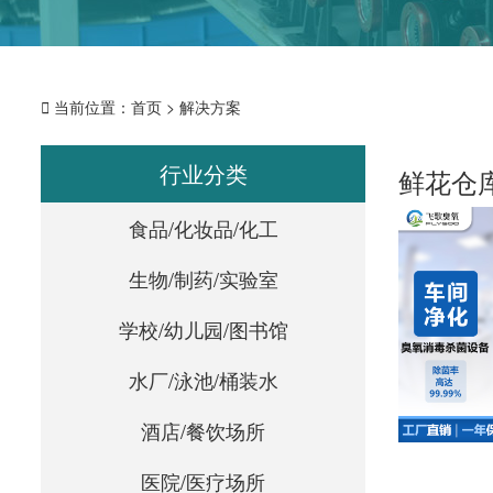

当前位置：
首页
>
解决方案
行业分类
鲜花仓
食品/化妆品/化工
生物/制药/实验室
学校/幼儿园/图书馆
水厂/泳池/桶装水
酒店/餐饮场所
医院/医疗场所